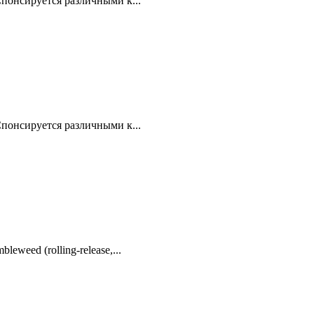
понсируется различными к...
понсируется различными к...
weed (rolling-release,...