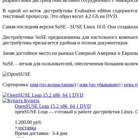
разработчики дистрибутива активно сотрудничают с Майкросо
В одной из веток дистрибутива Evaluation edition содержится
текстовый процессор. Это образ весит 4,2 Gb на DVD.
Самая последняя версия SuSE - SUSE Linux 10.0. Она создавал
Дистрибутивы SuSE предназначены для настольного компьютера
дистрибутива прилагается удобная и полная документация.
Заняв достойное место на рынках Северной Америки и Европы,
SuSE – легкая для пользователей, обеспеченная большим колич
Сортировка:
имя (по возрастанию)
|
имя (по убыванию)
|
цена (
Купить
OpenSUSE Leap 15.2 x86_64 1 DVD
openSUSE Leap — готовый к работе дистрибутив Linux. С
1.200,00 руб.
+
доставка
Время доставки: 3-4 дня