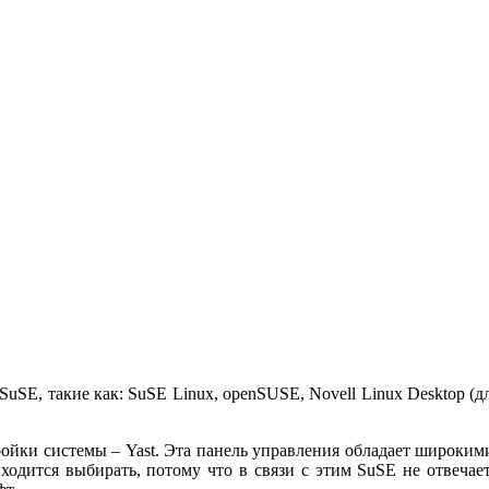
E, такие как: SuSE Linux, openSUSE, Novell Linux Desktop (для 
тройки системы – Yast. Эта панель управления обладает широки
иходится выбирать, потому что в связи с этим SuSE не отвеча